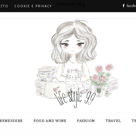
Cerca nel blog
ATTO
COOKIE E PRIVACY
faceb
 BENESSERE
FOOD AND WINE
FASHION
TRAVEL
T