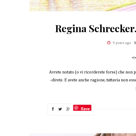
Regina Schrecke
9 years ago
Avrete notato (o vi ricorderete forse) che non 
-direte. E avete anche ragione, tuttavia non ess
Save