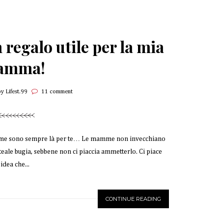
n regalo utile per la mia
amma!
by Lifest.99
11 comment
e sono sempre là per te… Le mamme non invecchiano
ale bugia, sebbene non ci piaccia ammetterlo. Ci piace
’idea che...
CONTINUE READING