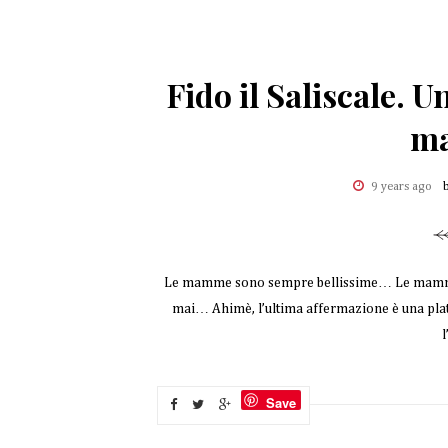
Fido il Saliscale. U
m
9 years ago
Le mamme sono sempre bellissime… Le mamm
mai… Ahimè, l’ultima affermazione è una plate
l
Save