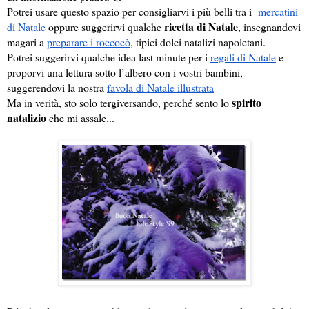
Potrei usare questo spazio per consigliarvi i più belli tra i 
 mercatini 
ricetta di Natale
di Natale
 oppure suggerirvi qualche 
, insegnandovi 
magari a 
preparare i roccocò
, tipici dolci natalizi napoletani.
Potrei suggerirvi qualche idea last minute per i 
regali di Natale
 e 
proporvi una lettura sotto l’albero con i vostri bambini, 
suggerendovi la nostra 
favola di Natale illustrata
spirito 
Ma in verità, sto solo tergiversando, perché sento lo 
natalizio
 che mi assale...