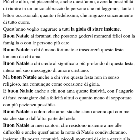
Più che altro, mi piacerebbe, anche quest’anno, avere la possibilità 
di riunire in un unico abbraccio le persone che mi leggono,  tanto i 
lettori occasionali, quanto i fedelissimi, che ringrazio sinceramente 
di tutto cuore.
la g
ioia di stare insieme
.
Quest’anno voglio augurare a tutti 
Buon Natale
 ai fortunati che possono godersi momenti felici con la 
famiglia o con le persone più care.
Buon Natale
 a chi è meno fortunato e trascorrerà queste feste 
lontano da chi ama.
Buon Natale
 a chi crede al significato più profondo di questa festa, 
intesa nel suo messaggio di amore cristiano.
buon Natale
Ma 
 anche a chi vive questa festa non in senso 
religioso, ma comunque come occasione di gioia.
buon Natale
E 
 anche a chi non ama queste festività, con l’augurio 
di farsi contagiare dalla felicità altrui o quanto meno di sopportare 
con più pazienza possibile.
Buon Natale
 a coloro che amo, sia che siano ancora qui con me, 
sia che siano dall’altra parte del cielo.
Buon Natale
 ai miei cantori, che resistono insieme a me alle 
difficoltà e anche quest’anno la notte di Natale condivideranno, 
insieme alla nostra comunità, piccoli momenti di gioia grazie alla 