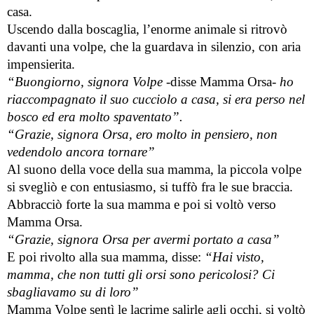
casa.
Uscendo dalla boscaglia, l’enorme animale si ritrovò 
davanti una volpe, che la guardava in silenzio, con aria 
impensierita.
“Buongiorno, signora Volpe 
-disse Mamma Orsa-
 ho 
riaccompagnato il suo cucciolo a casa, si era perso nel 
bosco ed era molto spaventato”.
“Grazie, signora Orsa, ero molto in pensiero, non 
vedendolo ancora tornare”
Al suono della voce della sua mamma, la piccola volpe 
si svegliò e con entusiasmo, si tuffò fra le sue braccia.
Abbracciò forte la sua mamma e poi si voltò verso 
Mamma Orsa.
“Grazie, signora Orsa per avermi portato a casa”
E poi rivolto alla sua mamma, disse: 
“Hai visto, 
mamma, che non tutti gli orsi sono pericolosi? Ci 
sbagliavamo su di loro”
Mamma Volpe sentì le lacrime salirle agli occhi, si voltò 