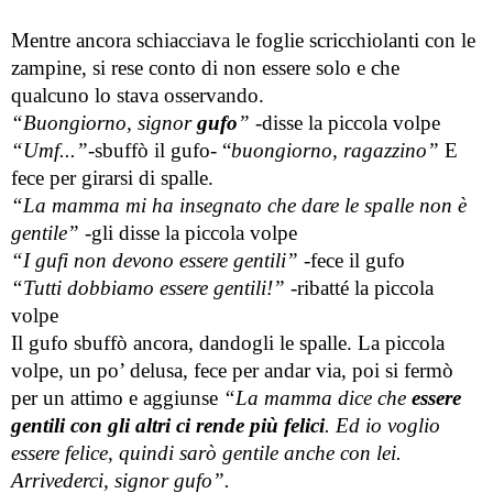
Mentre ancora schiacciava le foglie scricchiolanti con le 
zampine, si rese conto di non essere solo e che 
qualcuno lo stava osservando.
“Buongiorno, signor 
gufo
” 
-disse la piccola volpe
“Umf...”
-sbuffò il gufo- “
buongiorno, ragazzino”
 E 
fece per girarsi di spalle.
“La mamma mi ha insegnato che dare le spalle non è 
gentile”
 -gli disse la piccola volpe
“I gufi non devono essere gentili”
 -fece il gufo
“Tutti dobbiamo essere gentili!”
 -ribatté la piccola 
volpe
Il gufo sbuffò ancora, dandogli le spalle. La piccola 
volpe, un po’ delusa, fece per andar via, poi si fermò 
per un attimo e aggiunse 
“La mamma dice che 
essere 
gentili con gli altri ci rende più felici
. Ed io voglio 
essere felice, quindi sarò gentile anche con lei. 
Arrivederci, signor gufo”. 