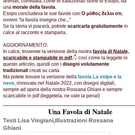
animali, corredata, come le tradizionali storie di Esopo, da 
una
 morale della favola
.
Esopo concludeva le sue favole con 
Ὁ μύθος δελοι οτι
, 
ovvero “la favola insegna che...” 
Se la storia vi piacerà, potrete 
scaricarla gratuitamente
 in 
calce al racconto e stamparla.
AGGIORNAMENTO:
In calce, troverete la versione della nostra
favola di Natale,
scaricabile e stampabile in pdf
,👇 così come la leggete in
questo articolo, quindi con i
disegni volutamente
tradizionali
creati su carta.
Ma potete trovare la versione della
favola La volpe e la
neve
, rinnovata nel Natale 2022, con disegni digitali,
sempre ad opera della nostra Rossana Ghiani e sempre
scaricabile in pdf (leggetela, ne vale la pena!)
_______________________________________
Una Favola di Natale 
Testi Lisa Vingiani,
Illustrazioni Rossana
Ghiani