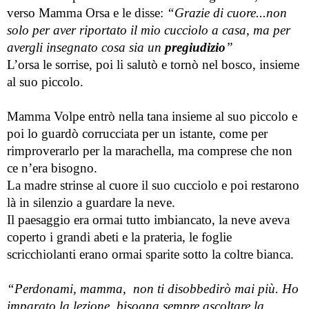
verso Mamma Orsa e le disse: 
“Grazie di cuore...non 
solo per aver riportato il mio cucciolo a casa, ma per 
avergli insegnato cosa sia un 
pregiudizio
” 
L’orsa le sorrise, poi li salutò e tornò nel bosco, insieme 
al suo piccolo.
Mamma Volpe entrò nella tana insieme al suo piccolo e 
poi lo guardò corrucciata per un istante, come per 
rimproverarlo per la marachella, ma comprese che non 
ce n’era bisogno.
La madre strinse al cuore il suo cucciolo e poi restarono 
là in silenzio a guardare la neve.
Il paesaggio era ormai tutto imbiancato, la neve aveva 
coperto i grandi abeti e la prateria, le foglie 
scricchiolanti erano ormai sparite sotto la coltre bianca. 
“Perdonami, mamma,  non ti disobbedirò mai più. Ho 
imparato la lezione, bisogna sempre ascoltare la 