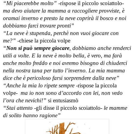
“Mi piacerebbe molto” 
-rispose il piccolo scoiattolo-
ma devo aiutare la mamma a raccogliere provviste, è 
oramai inverno e presto la neve coprirà il bosco e noi 
dobbiamo farci trovare pronti”
“La neve è stupenda, perchè non vuoi giocare con 
me?” 
-chiese la piccola volpe
“
Non si può sempre giocare
, dobbiamo anche renderci 
utili a volte. E la neve è molto bella, è vero, ma farà 
anche molto freddo e noi avremo bisogno di chiuderci 
nella nostra tana per tutto l’inverno. La mia mamma 
dice che è pericoloso farsi sorprendere dalla neve”
“Anche la mia lo ripete sempre
 -rispose la piccola 
volpe-  
ma io non sono d’accordo con lei, non vedo 
l’ora che nevichi!”
 si entusiasmò
“Stai attento 
-gli disse il piccolo scoiattolo- 
le mamme 
di solito hanno ragione”