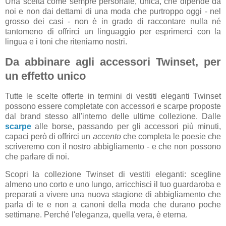
Una scelta come sempre personale, unica, che dipende da
noi e non dai dettami di una moda che purtroppo oggi - nel
grosso dei casi - non è in grado di raccontare nulla né
tantomeno di offrirci un linguaggio per esprimerci con la
lingua e i toni che riteniamo nostri.
Da abbinare agli accessori Twinset, per
un effetto unico
Tutte le scelte offerte in termini di vestiti eleganti Twinset
possono essere completate con accessori e scarpe proposte
dal brand stesso all'interno delle ultime collezione. Dalle
scarpe
alle borse, passando per gli accessori più minuti,
capaci però di offrirci un
accento
che completa le poesie che
scriveremo con il nostro abbigliamento - e che non possono
che parlare di noi.
Scopri la collezione Twinset di vestiti eleganti: scegline
almeno uno corto e uno lungo, arricchisci il tuo guardaroba e
preparati a vivere una nuova stagione di abbigliamento che
parla di te e non a canoni della moda che durano poche
settimane.
Perché l'eleganza, quella vera, è eterna.