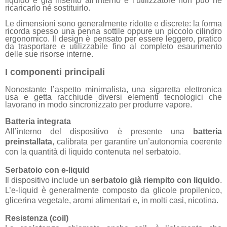
liquido è già inserito all’interno e l’utilizzatore non può né
ricaricarlo né sostituirlo.
Le dimensioni sono generalmente ridotte e discrete: la forma
ricorda spesso una penna sottile oppure un piccolo cilindro
ergonomico. Il design è pensato per essere leggero, pratico
da trasportare e utilizzabile fino al completo esaurimento
delle sue risorse interne.
I componenti principali
Nonostante l’aspetto minimalista, una sigaretta elettronica
usa e getta racchiude diversi elementi tecnologici che
lavorano in modo sincronizzato per produrre vapore.
Batteria integrata
All’interno del dispositivo è presente una
batteria
preinstallata
, calibrata per garantire un’autonomia coerente
con la quantità di liquido contenuta nel serbatoio.
Serbatoio con e-liquid
Il dispositivo include un
serbatoio già riempito con liquido
.
L’e-liquid è generalmente composto da glicole propilenico,
glicerina vegetale, aromi alimentari e, in molti casi, nicotina.
Resistenza (coil)