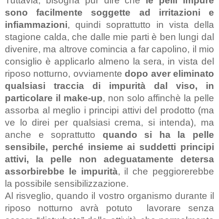
Tuttavia, bisogna pur dire che 
le pelli impure 
sono facilmente soggette ad irritazioni e 
infiammazioni
, quindi soprattutto in vista della 
stagione calda, che dalle mie parti è ben lungi dal 
divenire, ma altrove comincia a far capolino, il mio 
consiglio è applicarlo almeno la sera, in vista del 
riposo notturno, ovviamente 
dopo aver eliminato 
qualsiasi traccia di impurità dal viso, in 
particolare il make-up
, non solo affinchè la pelle 
assorba al meglio i principi attivi del prodotto (ma 
ve lo direi per qualsiasi crema, si intenda), ma 
anche e soprattutto
 quando si ha la pelle 
sensibile, perché insieme ai suddetti principi 
attivi, la pelle non adeguatamente detersa 
assorbirebbe le impurità
, il che peggiorerebbe 
la possibile sensibilizzazione.
Al risveglio, quando il vostro organismo durante il 
riposo notturno avrà potuto  lavorare senza 