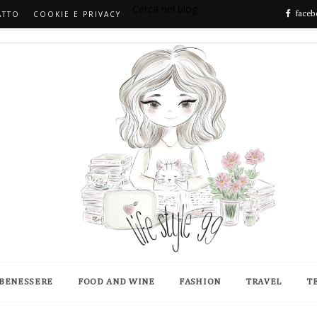
Cerca nel blog
ATTO
COOKIE E PRIVACY
faceb
 BENESSERE
FOOD AND WINE
FASHION
TRAVEL
T