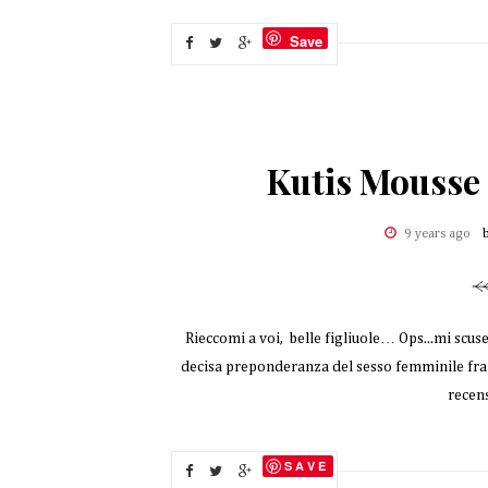
Save
Kutis Mousse
9 years ago
Rieccomi a voi, belle figliuole… Ops...mi scuse
decisa preponderanza del sesso femminile fra i 
recens
SAVE