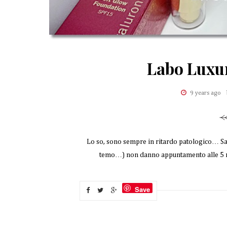
Labo Luxur
9 years ago
Lo so, sono sempre in ritardo patologico… Sap
temo…) non danno appuntamento alle 5 ma 
Save