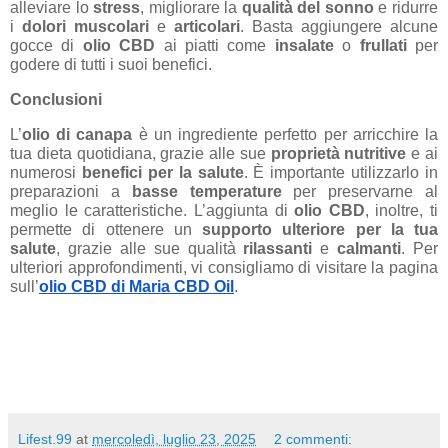
alleviare lo
stress
, migliorare la
qualità del sonno
e ridurre
i
dolori muscolari
e
articolari
. Basta aggiungere alcune
gocce di
olio CBD
ai piatti come
insalate
o
frullati
per
godere di tutti i suoi benefici.
Conclusioni
L’
olio di canapa
è un ingrediente perfetto per arricchire la
tua dieta quotidiana, grazie alle sue
proprietà nutritive
e ai
numerosi
benefici per la salute
. È importante utilizzarlo in
preparazioni a
basse temperature
per preservarne al
meglio le caratteristiche. L’aggiunta di
olio CBD
, inoltre, ti
permette di ottenere un
supporto ulteriore per la tua
salute
, grazie alle sue qualità
rilassanti
e
calmanti
. Per
ulteriori approfondimenti, vi consigliamo di visitare la pagina
sull’
olio CBD di Maria CBD Oil
.
Lifest.99
at
mercoledì, luglio 23, 2025
2 commenti: