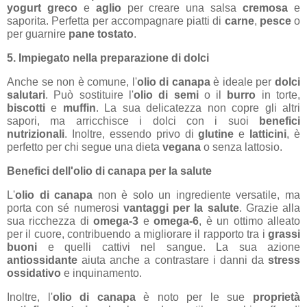
yogurt greco
e
aglio
per creare una salsa
cremosa
e
saporita. Perfetta per accompagnare piatti di
carne
,
pesce
o
per guarnire
pane tostato
.
5. Impiegato nella preparazione di dolci
Anche se non è comune, l'
olio di canapa
è ideale per
dolci
salutari
. Può sostituire l'
olio di semi
o il
burro
in torte,
biscotti
e
muffin
. La sua delicatezza non copre gli altri
sapori, ma arricchisce i dolci con i suoi
benefici
nutrizionali
. Inoltre, essendo privo di
glutine
e
latticini
, è
perfetto per chi segue una dieta
vegana
o senza lattosio.
Benefici dell'olio di canapa per la salute
L'
olio di canapa
non è solo un ingrediente versatile, ma
porta con sé numerosi
vantaggi per la salute
. Grazie alla
sua ricchezza di
omega-3
e
omega-6
, è un ottimo alleato
per il cuore, contribuendo a migliorare il rapporto tra i
grassi
buoni
e quelli cattivi nel sangue. La sua azione
antiossidante
aiuta anche a contrastare i danni da
stress
ossidativo
e inquinamento.
Inoltre, l'
olio di canapa
è noto per le sue
proprietà