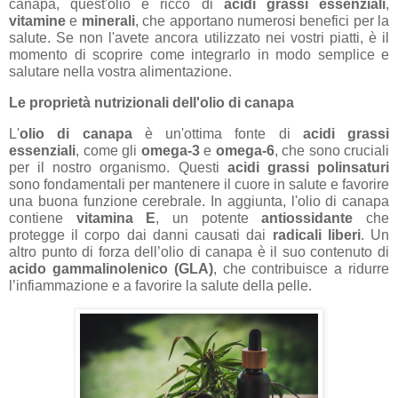
canapa, quest'olio è ricco di
acidi grassi essenziali
,
vitamine
e
minerali
, che apportano numerosi benefici per la
salute. Se non l'avete ancora utilizzato nei vostri piatti, è il
momento di scoprire come integrarlo in modo semplice e
salutare nella vostra alimentazione.
Le proprietà nutrizionali dell'olio di canapa
L'
olio di canapa
è un'ottima fonte di
acidi grassi
essenziali
, come gli
omega-3
e
omega-6
, che sono cruciali
per il nostro organismo. Questi
acidi grassi polinsaturi
sono fondamentali per mantenere il cuore in salute e favorire
una buona funzione cerebrale. In aggiunta, l'olio di canapa
contiene
vitamina E
, un potente
antiossidante
che
protegge il corpo dai danni causati dai
radicali liberi
. Un
altro punto di forza dell’olio di canapa è il suo contenuto di
acido gammalinolenico (GLA)
, che contribuisce a ridurre
l’infiammazione e a favorire la salute della pelle.