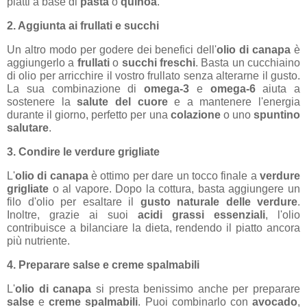
piatti a base di
pasta
o
quinoa
.
2. Aggiunta ai frullati e succhi
Un altro modo per godere dei benefici dell'
olio di canapa
è
aggiungerlo a
frullati
o
succhi freschi
. Basta un cucchiaino
di olio per arricchire il vostro frullato senza alterarne il gusto.
La sua combinazione di
omega-3
e
omega-6
aiuta a
sostenere la
salute del cuore
e a mantenere l'energia
durante il giorno, perfetto per una
colazione
o uno
spuntino
salutare
.
3. Condire le verdure grigliate
L'
olio di canapa
è ottimo per dare un tocco finale a
verdure
grigliate
o al vapore. Dopo la cottura, basta aggiungere un
filo d'olio per esaltare il
gusto naturale delle verdure
.
Inoltre, grazie ai suoi
acidi grassi essenziali
, l'olio
contribuisce a bilanciare la dieta, rendendo il piatto ancora
più nutriente.
4. Preparare salse e creme spalmabili
L'
olio di canapa
si presta benissimo anche per preparare
salse
e
creme spalmabili
. Puoi combinarlo con
avocado
,