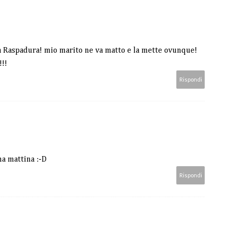
la Raspadura! mio marito ne va matto e la mette ovunque!
!!!
Rispondi
ma mattina :-D
Rispondi