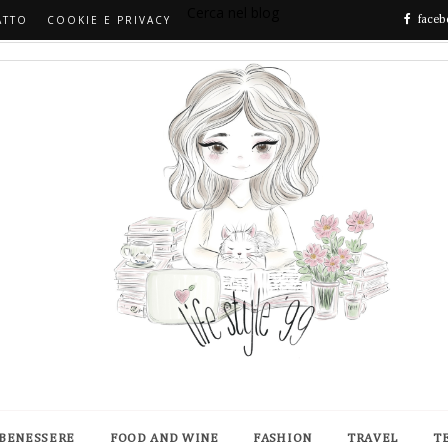
Cerca nel blog
ATTO
COOKIE E PRIVACY
faceb
 BENESSERE
FOOD AND WINE
FASHION
TRAVEL
T