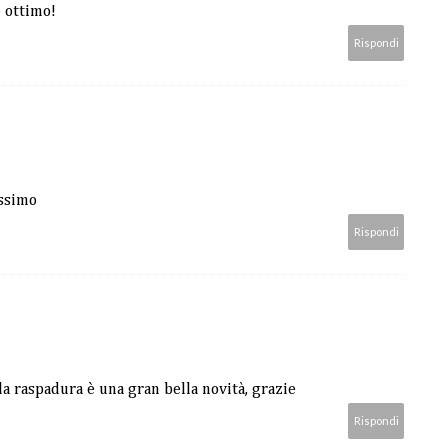
è ottimo!
Rispondi
issimo
Rispondi
la raspadura è una gran bella novità, grazie
Rispondi