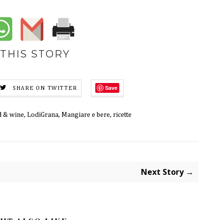
THIS STORY
Save
SHARE ON TWITTER
 & wine
,
LodiGrana
,
Mangiare e bere
,
ricette
Next Story →