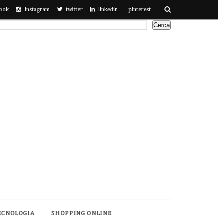
ook
Instagram
twitter
linkedin
pinterest
ECNOLOGIA
SHOPPING ONLINE