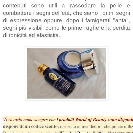
contenuti sono utili a 
rassodare la pelle e 
combattere i segni dell’età, che siano i primi segni 
di espressione oppure, dopo i famigerati "anta", 
segni più visibili come le prime rughe e la perdita 
di tonicità ed elasticità.
Vi ricordo come sempre che
 i prodotti World of Beauty sono disponib
dispone di un codice sconto, 
riservato ai miei lettori, che potete uti
 il 20% di sconto su
Beauty o direttamente sul
 sito World of Beauty
: