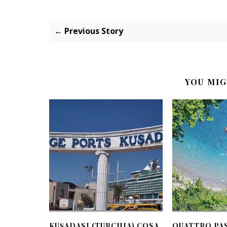
← Previous Story
YOU MIG
KUŞADASI (TURCHIA) COSA
QUATTRO PAS