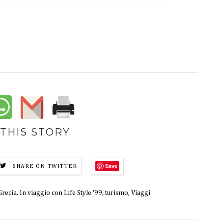
THIS STORY
Save
SHARE ON TWITTER
Grecia
,
In viaggio con Life Style '99
,
turismo
,
Viaggi