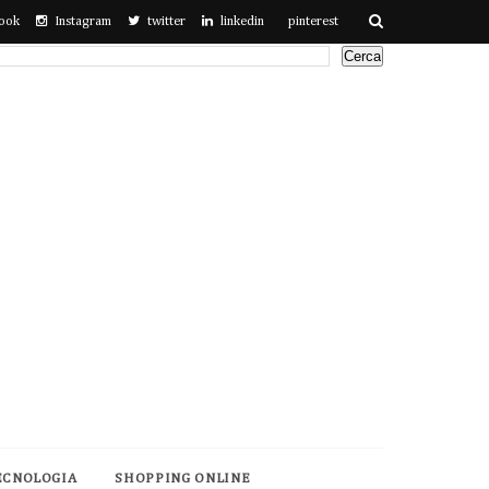
ook
Instagram
twitter
linkedin
pinterest
ECNOLOGIA
SHOPPING ONLINE