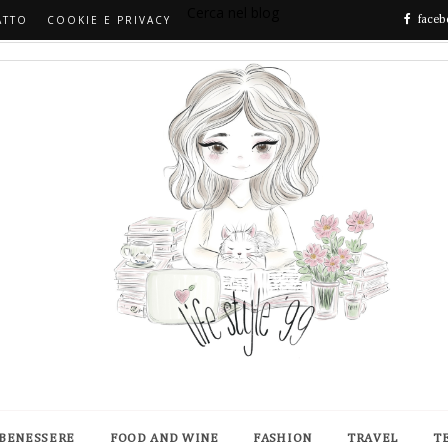
Cerca nel blog
ATTO
COOKIE E PRIVACY
faceb
 BENESSERE
FOOD AND WINE
FASHION
TRAVEL
T