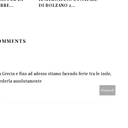
RRE...
DI BOLZANO 2...
COMMENTS
 Grecia e fino ad adesso stiamo facendo ferie tra le isole,
vederla assolutamente
Rispondi