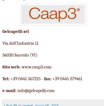
Gelcapelli srl
Via dell’Industria 11
36030 Sarcedo (VI)
Sito web
:
 www.caap3.com
Tel:
 +39 0445 367225 - 
fax: 
+39 0445 379461
e-mail
: info@gelcapelli.com
Lifest.99
at
venerdì, marzo 06, 2015