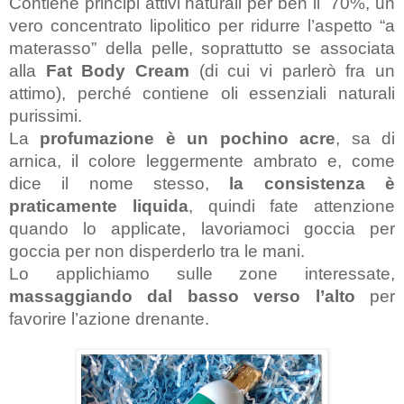
Contiene principi attivi naturali per ben il  70%, un 
vero concentrato lipolitico per ridurre l’aspetto “a 
materasso” della pelle, soprattutto se associata 
alla
 Fat Body Cream
 (di cui vi parlerò fra un 
attimo), perché contiene oli essenziali naturali 
purissimi.
La 
profumazione è un pochino acre
, sa di 
arnica, il colore leggermente ambrato e, come 
dice il nome stesso, 
la consistenza è 
praticamente liquida
, quindi fate attenzione 
quando lo applicate, lavoriamoci goccia per 
goccia per non disperderlo tra le mani.
Lo applichiamo sulle zone interessate,
massaggiando dal basso verso l’alto
 per 
favorire l’azione drenante.