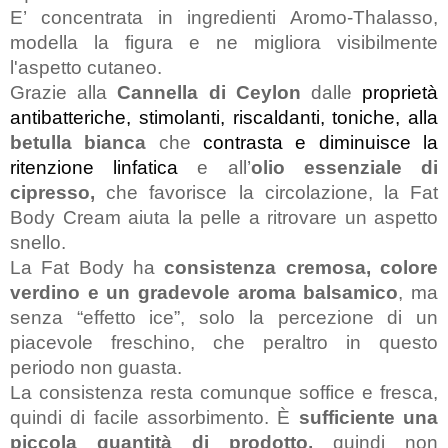
E’ concentrata in ingredienti Aromo-Thalasso, 
modella la figura e ne migliora visibilmente 
l'aspetto cutaneo.
Grazie alla
 Cannella di Ceylon 
dalle 
proprietà 
antibatteriche, stimolanti, riscaldanti, toniche, alla
betulla bianca 
che 
contrasta e diminuisce la 
ritenzione linfatica 
e all’
olio essenziale di 
cipresso,
 che favorisce la circolazione, la Fat 
Body Cream aiuta la pelle a ritrovare un aspetto 
snello.
La Fat Body ha 
consistenza cremosa, colore 
verdino e un gradevole aroma balsamico
, ma 
senza “effetto ice”, solo la percezione di un 
piacevole freschino, che peraltro in questo 
periodo non guasta.
La consistenza resta comunque soffice e fresca, 
quindi di facile assorbimento. È
 sufficiente una 
piccola quantità di prodotto,
 quindi non 