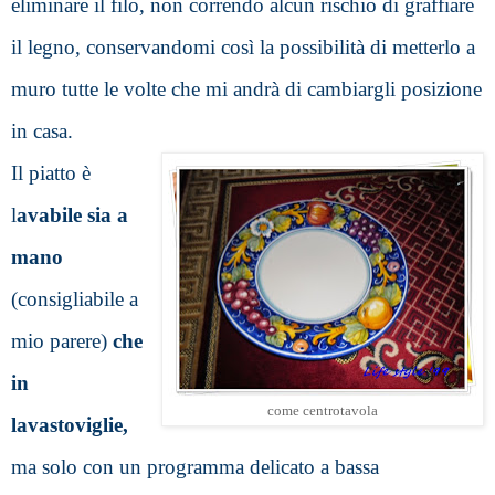
eliminare il filo, non correndo alcun rischio di graffiare 
il legno, conservandomi così la possibilità di metterlo a 
muro tutte le volte che mi andrà di cambiargli posizione 
in casa.
Il piatto è 
l
avabile sia a 
mano 
(consigliabile a 
mio parere)
 che 
in 
come centrotavola
lavastoviglie,
ma solo con un programma delicato a bassa 