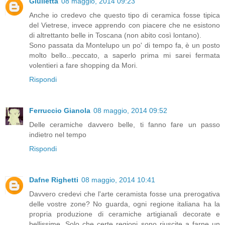
Giulietta
08 maggio, 2014 09:23
Anche io credevo che questo tipo di ceramica fosse tipica
del Vietrese, invece apprendo con piacere che ne esistono
di altrettanto belle in Toscana (non abito così lontano).
Sono passata da Montelupo un po' di tempo fa, è un posto
molto bello...peccato, a saperlo prima mi sarei fermata
volentieri a fare shopping da Mori.
Rispondi
Ferruccio Gianola
08 maggio, 2014 09:52
Delle ceramiche davvero belle, ti fanno fare un passo
indietro nel tempo
Rispondi
Dafne Righetti
08 maggio, 2014 10:41
Davvero credevi che l'arte ceramista fosse una prerogativa
delle vostre zone? No guarda, ogni regione italiana ha la
propria produzione di ceramiche artigianali decorate e
bellissime. Solo che certe regioni sono riuscite a farne un